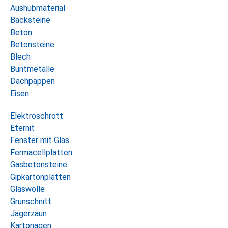
Aushubmaterial
Backsteine
Beton
Betonsteine
Blech
Buntmetalle
Dachpappen
Eisen
Elektroschrott
Eternit
Fenster mit Glas
Fermacellplatten
Gasbetonsteine
Gipkartonplatten
Glaswolle
Grünschnitt
Jägerzaun
Kartonagen