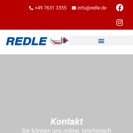
+49 7631 3355
info@redle.de
Kontakt
Sie können uns o
nline
, t
elefonisch